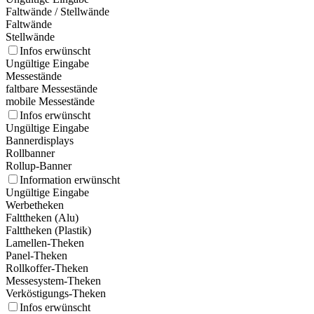
Faltwände / Stellwände
Faltwände
Stellwände
Infos erwünscht
Ungültige Eingabe
Messestände
faltbare Messestände
mobile Messestände
Infos erwünscht
Ungültige Eingabe
Bannerdisplays
Rollbanner
Rollup-Banner
Information erwünscht
Ungültige Eingabe
Werbetheken
Falttheken (Alu)
Falttheken (Plastik)
Lamellen-Theken
Panel-Theken
Rollkoffer-Theken
Messesystem-Theken
Verköstigungs-Theken
Infos erwünscht