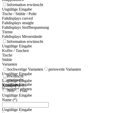
Information erwünscht
Ungültige Eingabe
Tische / Stühle / Pulte
Faltdisplays curved
Faltdisplays straight
Faltdisplays Stoffbespannung
Türme
Faltdisplays Messestände
Information erwünscht
Ungültige Eingabe
Koffer / Taschen
Tische
Stühle
Varianten
hochwertige Varianten
preiswerte Varianten
Ungültige Eingabe
erwünscht
erwünscht
Ungültige Eingabe
Ungültige Eingabe
Anruf erbeten
Anrede (*)
Newsletter erbeten
Herr
Frau
Ungültige Eingabe
Name (*)
Ungültige Eingabe