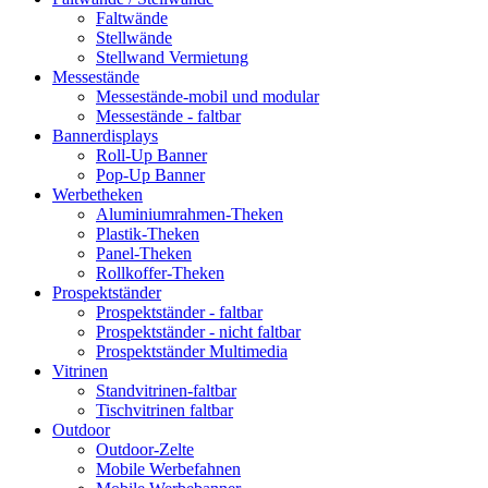
Faltwände
Stellwände
Stellwand Vermietung
Messestände
Messestände-mobil und modular
Messestände - faltbar
Bannerdisplays
Roll-Up Banner
Pop-Up Banner
Werbetheken
Aluminiumrahmen-Theken
Plastik-Theken
Panel-Theken
Rollkoffer-Theken
Prospektständer
Prospektständer - faltbar
Prospektständer - nicht faltbar
Prospektständer Multimedia
Vitrinen
Standvitrinen-faltbar
Tischvitrinen faltbar
Outdoor
Outdoor-Zelte
Mobile Werbefahnen