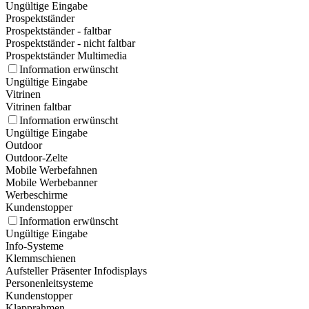
Ungültige Eingabe
Prospektständer
Prospektständer - faltbar
Prospektständer - nicht faltbar
Prospektständer Multimedia
Information erwünscht
Ungültige Eingabe
Vitrinen
Vitrinen faltbar
Information erwünscht
Ungültige Eingabe
Outdoor
Outdoor-Zelte
Mobile Werbefahnen
Mobile Werbebanner
Werbeschirme
Kundenstopper
Information erwünscht
Ungültige Eingabe
Info-Systeme
Klemmschienen
Aufsteller Präsenter Infodisplays
Personenleitsysteme
Kundenstopper
Klapprahmen