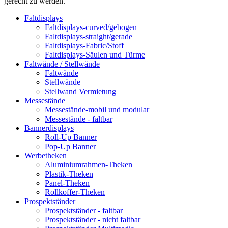
gerecht zu werden.
Faltdisplays
Faltdisplays-curved/gebogen
Faltdisplays-straight/gerade
Faltdisplays-Fabric/Stoff
Faltdisplays-Säulen und Türme
Faltwände / Stellwände
Faltwände
Stellwände
Stellwand Vermietung
Messestände
Messestände-mobil und modular
Messestände - faltbar
Bannerdisplays
Roll-Up Banner
Pop-Up Banner
Werbetheken
Aluminiumrahmen-Theken
Plastik-Theken
Panel-Theken
Rollkoffer-Theken
Prospektständer
Prospektständer - faltbar
Prospektständer - nicht faltbar