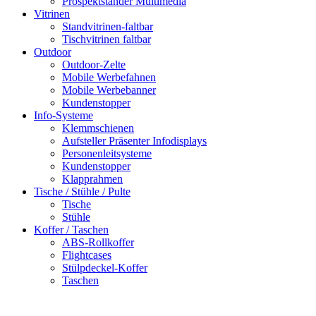
Prospektständer Multimedia
Vitrinen
Standvitrinen-faltbar
Tischvitrinen faltbar
Outdoor
Outdoor-Zelte
Mobile Werbefahnen
Mobile Werbebanner
Kundenstopper
Info-Systeme
Klemmschienen
Aufsteller Präsenter Infodisplays
Personenleitsysteme
Kundenstopper
Klapprahmen
Tische / Stühle / Pulte
Tische
Stühle
Koffer / Taschen
ABS-Rollkoffer
Flightcases
Stülpdeckel-Koffer
Taschen