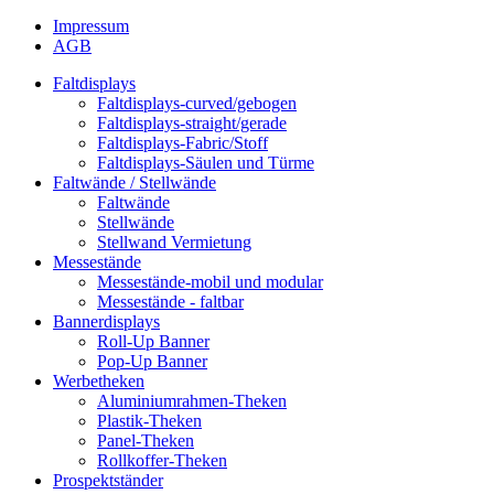
Impressum
AGB
Faltdisplays
Faltdisplays-curved/gebogen
Faltdisplays-straight/gerade
Faltdisplays-Fabric/Stoff
Faltdisplays-Säulen und Türme
Faltwände / Stellwände
Faltwände
Stellwände
Stellwand Vermietung
Messestände
Messestände-mobil und modular
Messestände - faltbar
Bannerdisplays
Roll-Up Banner
Pop-Up Banner
Werbetheken
Aluminiumrahmen-Theken
Plastik-Theken
Panel-Theken
Rollkoffer-Theken
Prospektständer