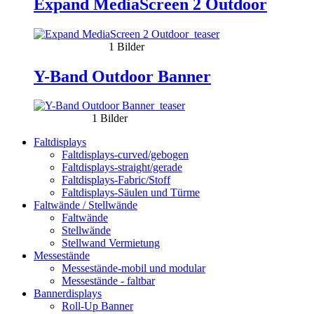
Expand MediaScreen 2 Outdoor
1 Bilder
Y-Band Outdoor Banner
1 Bilder
Faltdisplays
Faltdisplays-curved/gebogen
Faltdisplays-straight/gerade
Faltdisplays-Fabric/Stoff
Faltdisplays-Säulen und Türme
Faltwände / Stellwände
Faltwände
Stellwände
Stellwand Vermietung
Messestände
Messestände-mobil und modular
Messestände - faltbar
Bannerdisplays
Roll-Up Banner