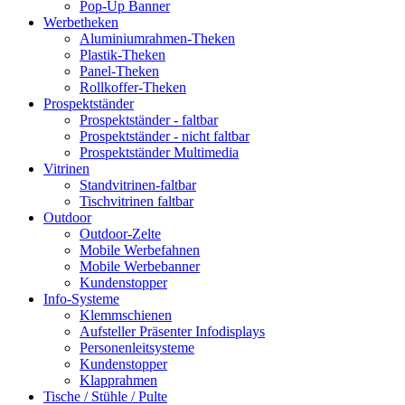
Pop-Up Banner
Werbetheken
Aluminiumrahmen-Theken
Plastik-Theken
Panel-Theken
Rollkoffer-Theken
Prospektständer
Prospektständer - faltbar
Prospektständer - nicht faltbar
Prospektständer Multimedia
Vitrinen
Standvitrinen-faltbar
Tischvitrinen faltbar
Outdoor
Outdoor-Zelte
Mobile Werbefahnen
Mobile Werbebanner
Kundenstopper
Info-Systeme
Klemmschienen
Aufsteller Präsenter Infodisplays
Personenleitsysteme
Kundenstopper
Klapprahmen
Tische / Stühle / Pulte