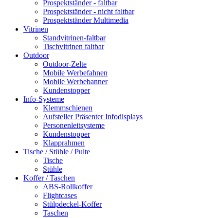
Prospektständer - faltbar
Prospektständer - nicht faltbar
Prospektständer Multimedia
Vitrinen
Standvitrinen-faltbar
Tischvitrinen faltbar
Outdoor
Outdoor-Zelte
Mobile Werbefahnen
Mobile Werbebanner
Kundenstopper
Info-Systeme
Klemmschienen
Aufsteller Präsenter Infodisplays
Personenleitsysteme
Kundenstopper
Klapprahmen
Tische / Stühle / Pulte
Tische
Stühle
Koffer / Taschen
ABS-Rollkoffer
Flightcases
Stülpdeckel-Koffer
Taschen