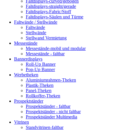
Faltdisplays-curved/gebogen
Faltdisplays-straight/gerade
Faltdisplays-Fabric/Stoff
Faltdisplays-Säulen und Türme
Faltwände / Stellwände
Faltwände
Stellwände
Stellwand Vermietung
Messestände
Messestände-mobil und modular
Messestände - faltbar
Bannerdisplays
Roll-Up Banner
Pop-Up Banner
Werbetheken
Aluminiumrahmen-Theken
Plastik-Theken
Panel-Theken
Rollkoffer-Theken
Prospektständer
Prospektständer - faltbar
Prospektständer - nicht faltbar
Prospektständer Multimedia
Vitrinen
Standvitrinen-faltbar