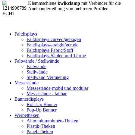
Klemmschiene
kwikclamp
mit Verbinder für die
Aneinanderreihung von mehreren Profilen.
Faltdisplays
Faltdisplays-curved/gebogen
Faltdisplays-straight/gerade
Faltdisplays-Fabric/Stoff
Faltdisplays-Säulen und Türme
Faltwände / Stellwände
Faltwände
Stellwände
Stellwand Vermietung
Messestände
Messestände-mobil und modular
Messestände - faltbar
Bannerdisplays
Roll-Up Banner
Pop-Up Banner
Werbetheken
Aluminiumrahmen-Theken
Plastik-Theken
Panel-Theken