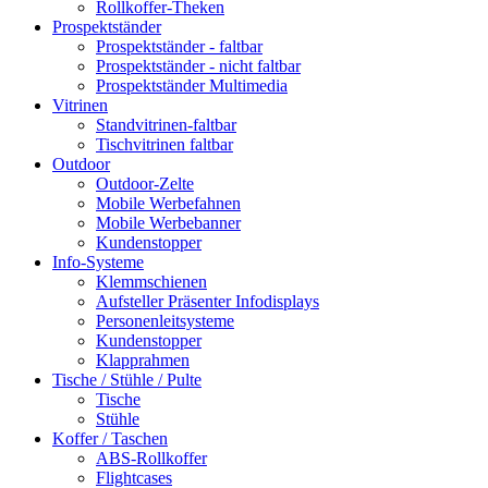
Rollkoffer-Theken
Prospektständer
Prospektständer - faltbar
Prospektständer - nicht faltbar
Prospektständer Multimedia
Vitrinen
Standvitrinen-faltbar
Tischvitrinen faltbar
Outdoor
Outdoor-Zelte
Mobile Werbefahnen
Mobile Werbebanner
Kundenstopper
Info-Systeme
Klemmschienen
Aufsteller Präsenter Infodisplays
Personenleitsysteme
Kundenstopper
Klapprahmen
Tische / Stühle / Pulte
Tische
Stühle
Koffer / Taschen
ABS-Rollkoffer
Flightcases