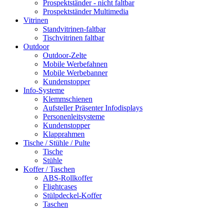
Prospektständer - nicht faltbar
Prospektständer Multimedia
Vitrinen
Standvitrinen-faltbar
Tischvitrinen faltbar
Outdoor
Outdoor-Zelte
Mobile Werbefahnen
Mobile Werbebanner
Kundenstopper
Info-Systeme
Klemmschienen
Aufsteller Präsenter Infodisplays
Personenleitsysteme
Kundenstopper
Klapprahmen
Tische / Stühle / Pulte
Tische
Stühle
Koffer / Taschen
ABS-Rollkoffer
Flightcases
Stülpdeckel-Koffer
Taschen