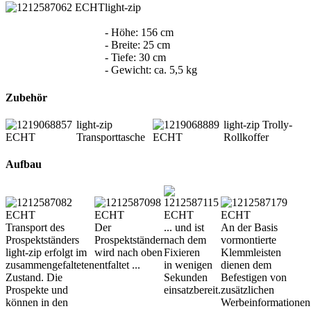
light-zip
- Höhe: 156 cm
- Breite: 25 cm
- Tiefe: 30 cm
- Gewicht: ca. 5,5 kg
Zubehör
light-zip
light-zip Trolly-
Transporttasche
Rollkoffer
Aufbau
Transport des
Der
... und ist
An der Basis
Prospektständers
Prospektständer
nach dem
vormontierte
light-zip erfolgt im
wird nach oben
Fixieren
Klemmleisten
zusammengefalteten
entfaltet ...
in wenigen
dienen dem
Zustand. Die
Sekunden
Befestigen von
Prospekte und
einsatzbereit.
zusätzlichen
können in den
Werbeinformationen