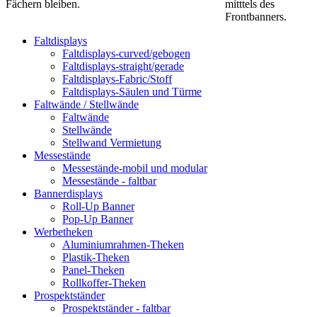
Fächern bleiben.
mitttels des
Frontbanners.
Faltdisplays
Faltdisplays-curved/gebogen
Faltdisplays-straight/gerade
Faltdisplays-Fabric/Stoff
Faltdisplays-Säulen und Türme
Faltwände / Stellwände
Faltwände
Stellwände
Stellwand Vermietung
Messestände
Messestände-mobil und modular
Messestände - faltbar
Bannerdisplays
Roll-Up Banner
Pop-Up Banner
Werbetheken
Aluminiumrahmen-Theken
Plastik-Theken
Panel-Theken
Rollkoffer-Theken
Prospektständer
Prospektständer - faltbar