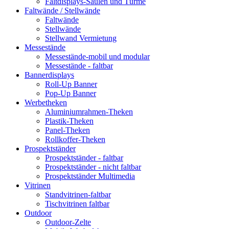
Faltdisplays-Säulen und Türme
Faltwände / Stellwände
Faltwände
Stellwände
Stellwand Vermietung
Messestände
Messestände-mobil und modular
Messestände - faltbar
Bannerdisplays
Roll-Up Banner
Pop-Up Banner
Werbetheken
Aluminiumrahmen-Theken
Plastik-Theken
Panel-Theken
Rollkoffer-Theken
Prospektständer
Prospektständer - faltbar
Prospektständer - nicht faltbar
Prospektständer Multimedia
Vitrinen
Standvitrinen-faltbar
Tischvitrinen faltbar
Outdoor
Outdoor-Zelte