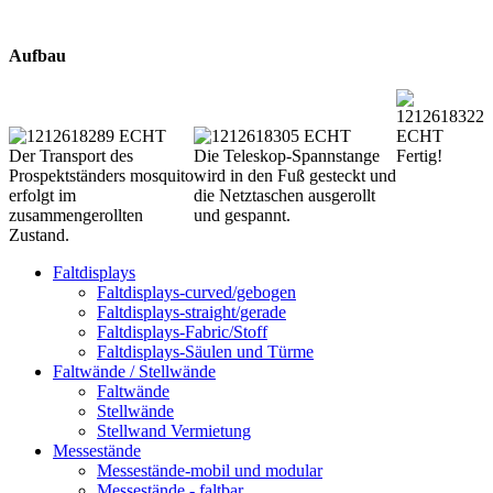
Aufbau
Der Transport des
Die Teleskop-Spannstange
Fertig!
Prospektständers mosquito
wird in den Fuß gesteckt und
erfolgt im
die Netztaschen ausgerollt
zusammengerollten
und gespannt.
Zustand.
Faltdisplays
Faltdisplays-curved/gebogen
Faltdisplays-straight/gerade
Faltdisplays-Fabric/Stoff
Faltdisplays-Säulen und Türme
Faltwände / Stellwände
Faltwände
Stellwände
Stellwand Vermietung
Messestände
Messestände-mobil und modular
Messestände - faltbar