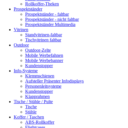
Rollkoffer-Theken
Prospektständer
Prospektständer - faltbar
Prospektständer - nicht faltbar
Prospektständer Multimedia
Vitrinen
Standvitrinen-faltbar
Tischvitrinen faltbar
Outdoor
Outdoor-Zelte
Mobile Werbefahnen
Mobile Werbebanner
Kundenstopper
Info-Systeme
Klemmschienen
Aufsteller Präsenter Infodisplays
Personenleitsysteme
Kundenstopper
Klapprahmen
Tische / Stühle / Pulte
Tische
Stühle
Koffer / Taschen
ABS-Rollkoffer
Flightcases