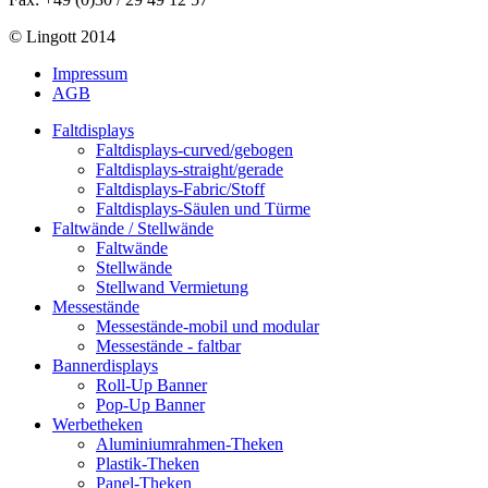
© Lingott 2014
Impressum
AGB
Faltdisplays
Faltdisplays-curved/gebogen
Faltdisplays-straight/gerade
Faltdisplays-Fabric/Stoff
Faltdisplays-Säulen und Türme
Faltwände / Stellwände
Faltwände
Stellwände
Stellwand Vermietung
Messestände
Messestände-mobil und modular
Messestände - faltbar
Bannerdisplays
Roll-Up Banner
Pop-Up Banner
Werbetheken
Aluminiumrahmen-Theken
Plastik-Theken
Panel-Theken