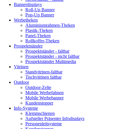
Bannerdisplays
Roll-Up Banner
Pop-Up Banner
Werbetheken
Aluminiumrahmen-Theken
Plastik-Theken
Panel-Theken
Rollkoffer-Theken
Prospektständer
Prospektständer - faltbar
Prospektständer - nicht faltbar
Prospektständer Multimedia
Vitrinen
Standvitrinen-faltbar
Tischvitrinen faltbar
Outdoor
Outdoor-Zelte
Mobile Werbefahnen
Mobile Werbebanner
Kundenstopper
Info-Systeme
Klemmschienen
Aufsteller Präsenter Infodisplays
Personenleitsysteme
Kundenstopper